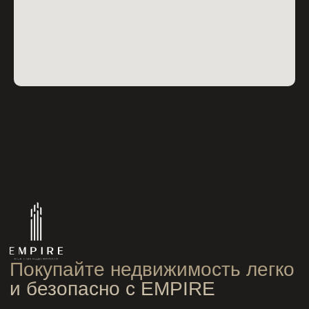
+7 938 889-99-98
Главная
empire.groz2023@gmail.com
Каталог объектов
ВКонтакте
О компании
Telegram-канал
Для нерезидентов
TikTok
Горячие предложения
YouTube
Переуступки
Instagram*
Партнёры
Контакты
* Соцсеть Instagram признана
экстремистской организацией
и запрещена на территории РФ.
Политика конфиденциальности
Разработка сайта: Чембарисова Виктория
© 2026 «EMPIRE». Все права защищены. Копирование и иное